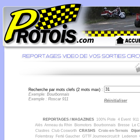
Recherche par mots clefs (2 mots max) :
Exemple: Bourbonnais
Exemple : Roscar 911
Réinitialiser
REPORTAGES / MAGAZINES
100% Piste
4 Event
911 
Alès
Anneau du Rhin
Biomotors
Bourbonnais
Bresse
Le Ca
Clastres
Club Cosworth
CRASHS
Croix-en-Ternois
Dijon
Folembray
Ferté Gaucher
GTTF
Journeecircuit.fr
Ledenon