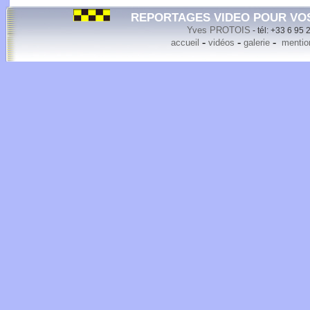
REPORTAGES VIDEO POUR VO
Yves PROTOIS
- tél: +33 6 95 
-
-
-
accueil
vidéos
galerie
mention