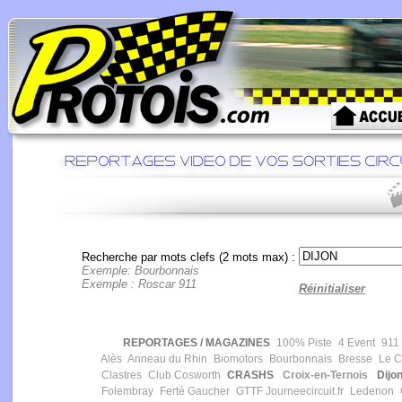
Recherche par mots clefs (2 mots max) :
Exemple: Bourbonnais
Exemple : Roscar 911
Réinitialiser
REPORTAGES / MAGAZINES
100% Piste
4 Event
911 
Alès
Anneau du Rhin
Biomotors
Bourbonnais
Bresse
Le Ca
Clastres
Club Cosworth
CRASHS
Croix-en-Ternois
Dijon
Folembray
Ferté Gaucher
GTTF
Journeecircuit.fr
Ledenon