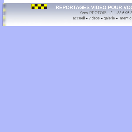
REPORTAGES VIDEO POUR VO
Yves PROTOIS
- tél: +33 6 95 
-
-
-
accueil
vidéos
galerie
mention