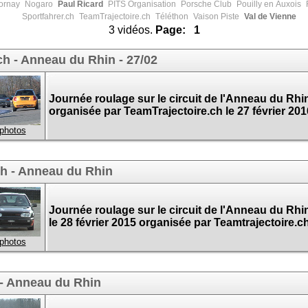
rnay
Nogaro
Paul Ricard
PITS Organisation
Porsche Club
Pouilly en Auxois
R
Sportfahrer.ch
TeamTrajectoire.ch
Téléthon
Vaison Piste
Val de Vienne
3 vidéos.
Page:
1
ch - Anneau du Rhin - 27/02
Journée roulage sur le circuit de l'Anneau du Rhi
organisée par TeamTrajectoire.ch le 27 février 201
 photos
ch - Anneau du Rhin
Journée roulage sur le circuit de l'Anneau du Rhi
le 28 février 2015 organisée par Teamtrajectoire.c
 photos
 - Anneau du Rhin