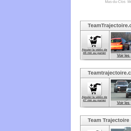
Mas-du-Clos
Mo
TeamTrajectoire.
Ajouter la vidéo de
46 min au panier
Voir les
Teamtrajectoire.
Ajouter la vidéo de
47 min au panier
Voir les
Team Trajectoire