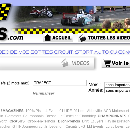
efs (2 mots max) :
Mois :
s
Année:
Réinitialiser
/ MAGAZINES
100% Piste
4 Event
911 IDF
911.net
Abbeville
ACD Motorsport
in
Biomotors
Bourbonnais
Bresse
Le Castellet
Chambley
CHAMPIONNATS
C
worth
CRASHS
Croix-en-Ternois
Dijon Prenois
Drift
Ecuyers
Fay de Bretagn
aucher
GTTF
Journeecircuit.fr
Ledenon
Circuits LFG
LM Events
Lurcy Levis
Le