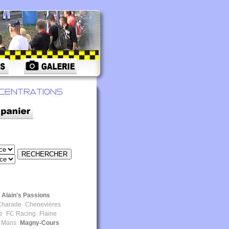
Alain's Passions
harade
Chenevières
e
FC Racing
Flaine
 Mans
Magny-Cours