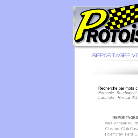
Recherche par mots cl
Exemple: Bourbonnai
Exemple : Roscar 911
REPORTAGES 
Alès
Anneau du Rh
Clastres
Club Cos
Folembray
Ferté G