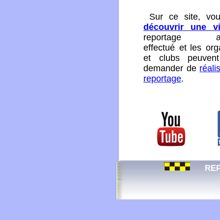
Sur ce site, vo
découvrir une v
reportage aut
effectué et
les
org
et clubs peuve
demander de
réali
reportage
.
REP