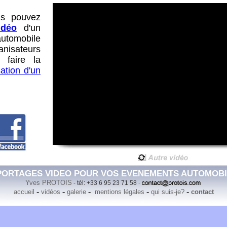
us pouvez
idéo
d'un
omobile
anisateurs
nt
faire la
sation d'un
ORTAGES VIDEO POUR VOS EVENEMENTS AUTOMOBI
Yves PROTOIS
- tél: +33 6 95 23 71 58
-
-
-
-
-
-
accueil
vidéos
galerie
mentions légales
qui suis-je?
contact