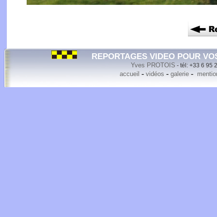
REPORTAGES VIDEO POUR VO
Yves PROTOIS
- tél: +33 6 95 
-
-
-
accueil
vidéos
galerie
mention