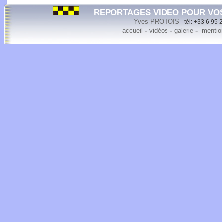
REPORTAGES VIDEO POUR VO
Yves PROTOIS
- tél: +33 6 95 
-
-
-
accueil
vidéos
galerie
mention