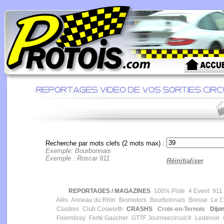
Recherche par mots clefs (2 mots max) :
Exemple: Bourbonnais
Exemple : Roscar 911
Réinitialiser
REPORTAGES / MAGAZINES
100% Piste
4 Event
911 
Alès
Anneau du Rhin
Biomotors
Bourbonnais
Bresse
Le Ca
Clastres
Club Cosworth
CRASHS
Croix-en-Ternois
Dijon
Folembray
Ferté Gaucher
GTTF
Journeecircuit.fr
Ledenon