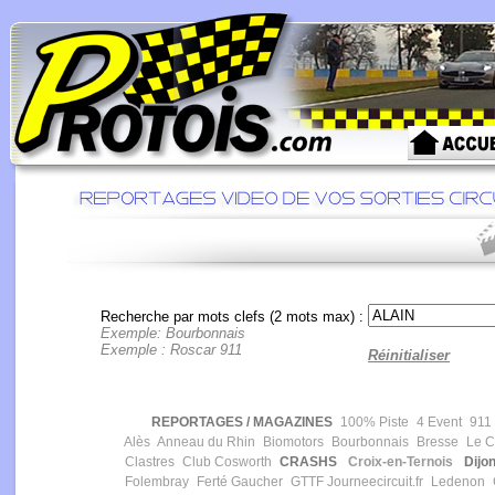
Recherche par mots clefs (2 mots max) :
Exemple: Bourbonnais
Exemple : Roscar 911
Réinitialiser
REPORTAGES / MAGAZINES
100% Piste
4 Event
911 
Alès
Anneau du Rhin
Biomotors
Bourbonnais
Bresse
Le Ca
Clastres
Club Cosworth
CRASHS
Croix-en-Ternois
Dijon
Folembray
Ferté Gaucher
GTTF
Journeecircuit.fr
Ledenon