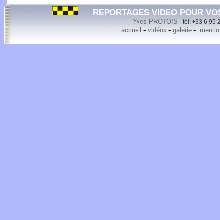
REPORTAGES VIDEO POUR VO
Yves PROTOIS
- tél: +33 6 95 
-
-
-
accueil
vidéos
galerie
mention