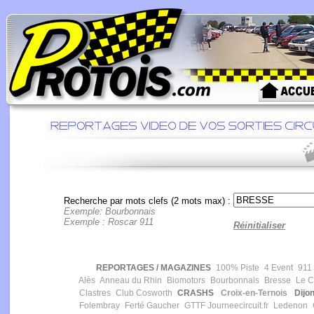
Recherche par mots clefs (2 mots max) :
Exemple: Bourbonnais
Exemple : Roscar 911
Réinitialiser
REPORTAGES / MAGAZINES
100% Piste
4 Event
911 
Alès
Anneau du Rhin
Biomotors
Bourbonnais
Bresse
Le Ca
Clastres
Club Cosworth
CRASHS
Croix-en-Ternois
Dijon
Folembray
Ferté Gaucher
GTTF
Journeecircuit.fr
Ledenon