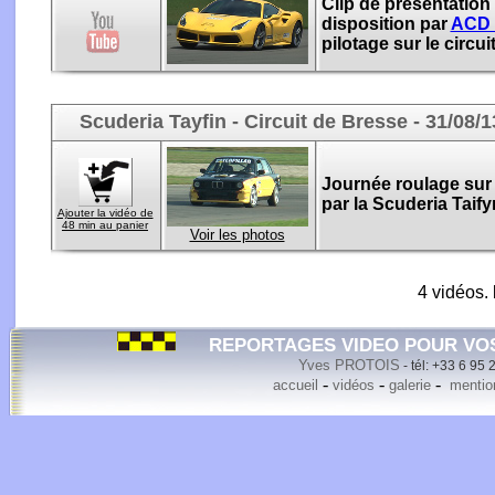
Clip de présentation
disposition par
ACD 
pilotage sur le circui
Scuderia Tayfin - Circuit de Bresse - 31/08/1
Journée roulage sur 
par la Scuderia Taify
Ajouter la vidéo de
48 min au panier
Voir les photos
4 vidéos.
REPORTAGES VIDEO POUR VO
Yves PROTOIS
- tél: +33 6 95 
-
-
-
accueil
vidéos
galerie
mention