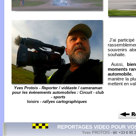
J'ai participé
rassemblemen
souvenirs alo
souhaite.
Aussi,
bien
moments rar
automobile
, 
manière la pl
mettent en va
Yves Protois - Reporter / vidéaste / cameraman
pour les évènements automobiles : Circuit - club
- sports
loisirs - rallyes cartographiques
REPORTAGES VIDEO POUR VO
Yves PROTOIS
- tél: +33 6 95 