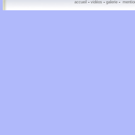
-
-
-
accueil
vidéos
galerie
mention