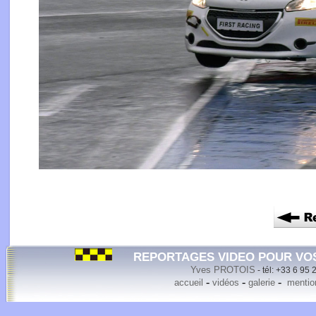
REPORTAGES VIDEO POUR VO
Yves PROTOIS
- tél: +33 6 95 
-
-
-
accueil
vidéos
galerie
mention