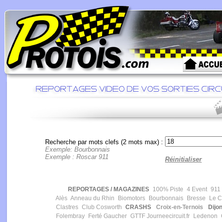
Recherche par mots clefs (2 mots max) :
Exemple: Bourbonnais
Exemple : Roscar 911
Réinitialiser
REPORTAGES / MAGAZINES
100% Piste
4 Event
911 
Alès
Anneau du Rhin
Biomotors
Bourbonnais
Bresse
Le Ca
Clastres
Club Cosworth
CRASHS
Croix-en-Ternois
Dijon
Folembray
Ferté Gaucher
GTTF
Journeecircuit.fr
Ledenon