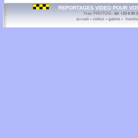
REPORTAGES VIDEO POUR VO
Yves PROTOIS
- tél: +33 6 95 
-
-
-
accueil
vidéos
galerie
mention