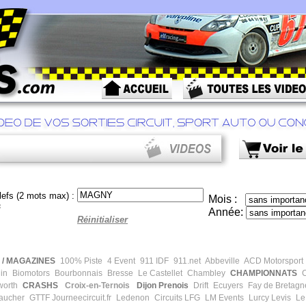
efs (2 mots max) :
Mois :
s
Année:
Réinitialiser
/ MAGAZINES
100% Piste
4 Event
911 IDF
911.net
Abbeville
ACD Motorsport
in
Biomotors
Bourbonnais
Bresse
Le Castellet
Chambley
CHAMPIONNATS
C
worth
CRASHS
Croix-en-Ternois
Dijon Prenois
Drift
Ecuyers
Fay de Bretagn
aucher
GTTF
Journeecircuit.fr
Ledenon
Circuits LFG
LM Events
Lurcy Levis
Le