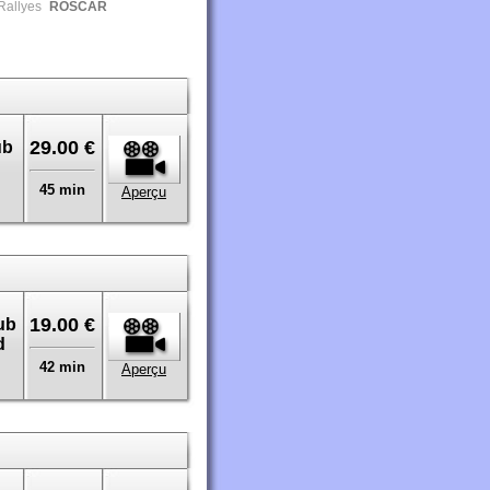
allyes
ROSCAR
29.00 €
ub
45 min
Aperçu
19.00 €
ub
d
42 min
Aperçu