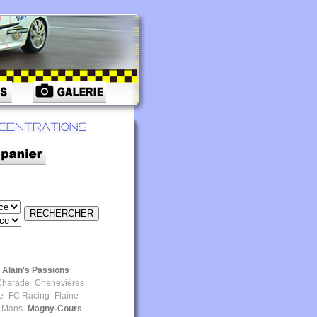
Alain's Passions
harade
Chenevières
e
FC Racing
Flaine
 Mans
Magny-Cours