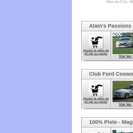
Mas-du-Clos
Mo
Alain's Passions
Ajouter la vidéo de
45 min au panier
Voir les
Club Ford Coswo
Ajouter la vidéo de
42 min au panier
Voir les
100% Piste - Mag