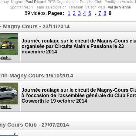
rnay
Nogaro
Paul Ricard
PITS Organisation
Porsche Club
Pouilly en Auxois
R
Sportfahrer.ch
TeamTrajectoire.ch
Téléthon
Vaison Piste
Val de Vienne
89 vidéos.
Pages:
1
2
3
4
5
.
7
8
9
 - Magny Cours - 23/11/2014
Journée roulage sur le circuit de Magny-Cours cl
organisée par Circuits Alain's Passions le 23
novembre 2014
 photos
rth-Magny Cours-19/10/2014
Journée roulage sur le circuit de Magny-Cours Cl
à l'occasion de l'assemblée générale du Club For
Cosworth le 19 octobre 2014
 photos
ny Cours Club - 27/07/2014