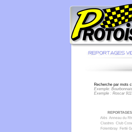
Recherche par mots cl
Exemple: Bourbonnai
Exemple : Roscar 911
REPORTAGES 
Alès
Anneau du Rh
Clastres
Club Cos
Folembray
Ferté G