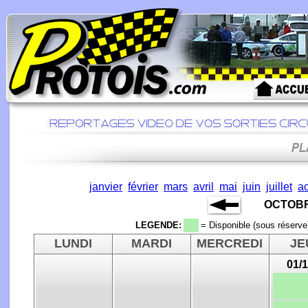
janvier
février
mars
avril
mai
juin
juillet
a
OCTOBR
LEGENDE:
= Disponible (sous réserve
LUNDI
MARDI
MERCREDI
JE
01/1